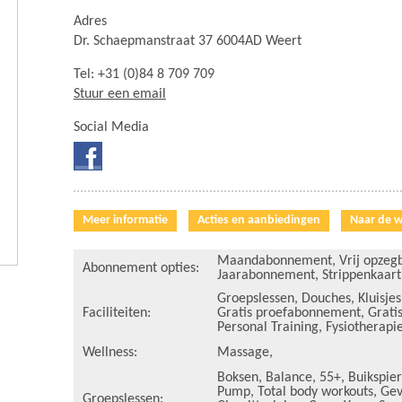
Adres
Dr. Schaepmanstraat 37 6004AD Weert
Tel: +31 (0)84 8 709 709
Stuur een email
Social Media
Meer informatie
Acties en aanbiedingen
Naar de w
Maandabonnement
,
Vrij opzeg
Abonnement opties:
Jaarabonnement
,
Strippenkaart
Groepslessen
,
Douches
,
Kluisjes
Faciliteiten:
Gratis proefabonnement
,
Gratis
Personal Training
,
Fysiotherapi
Wellness:
Massage
,
Boksen
,
Balance
,
55+
,
Buikspie
Pump
,
Total body workouts
,
Gev
Groepslessen: