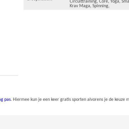
Circuittraining
,
Core
,
Yoga
,
Sma
Krav Maga
,
Spinning
,
ag pas
. Hiermee kun je een keer gratis sporten alvorens je de keuze 