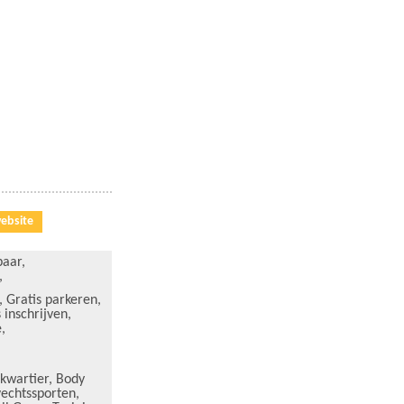
ebsite
baar
,
,
,
Gratis parkeren
,
 inschrijven
,
e
,
rkwartier
,
Body
echtssporten
,