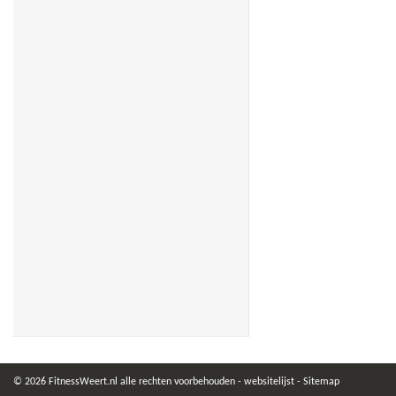
© 2026 FitnessWeert.nl alle rechten voorbehouden -
websitelijst
-
Sitemap