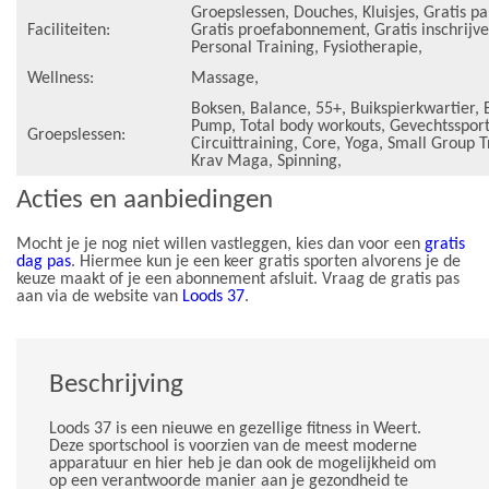
Groepslessen
,
Douches
,
Kluisjes
,
Gratis p
Faciliteiten:
Gratis proefabonnement
,
Gratis inschrijv
Personal Training
,
Fysiotherapie
,
Wellness:
Massage
,
Boksen
,
Balance
,
55+
,
Buikspierkwartier
,
Pump
,
Total body workouts
,
Gevechtsspor
Groepslessen:
Circuittraining
,
Core
,
Yoga
,
Small Group T
Krav Maga
,
Spinning
,
Acties en aanbiedingen
Mocht je je nog niet willen vastleggen, kies dan voor een
gratis
dag pas
. Hiermee kun je een keer gratis sporten alvorens je de
keuze maakt of je een abonnement afsluit. Vraag de gratis pas
aan via de website van
Loods 37
.
Beschrijving
Loods 37 is een nieuwe en gezellige fitness in Weert.
Deze sportschool is voorzien van de meest moderne
apparatuur en hier heb je dan ook de mogelijkheid om
op een verantwoorde manier aan je gezondheid te